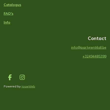
Catalogus
FAQ's
Info
Contact
info@partyrent4all.be
+32494485399
F
I
a
n
Powered by
JouwWeb
c
s
e
t
b
a
o
g