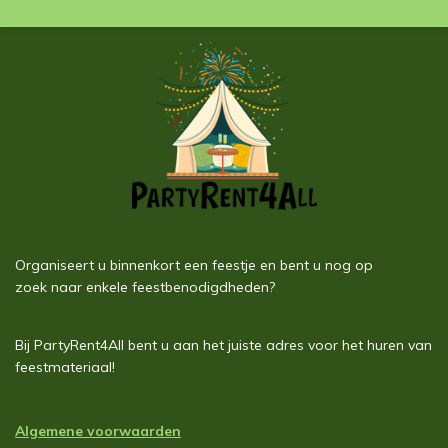
e
l
r
e
n
e
n
Organiseert u binnenkort een feestje en bent u nog op
zoek naar enkele feestbenodigdheden?
Bij PartyRent4All bent u aan het juiste adres voor het huren van
feestmateriaal!
Algemene voorwaarden