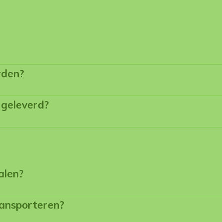
rden?
 geleverd?
alen?
ransporteren?