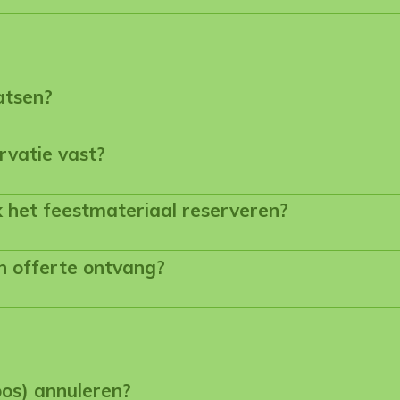
atsen?
rvatie vast?
 het feestmateriaal reserveren?
n offerte ontvang?
loos) annuleren?