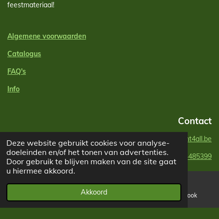
feestmateriaal!
Algemene voorwaarden
Catalogus
FAQ's
Info
Contact
info@partyrent4all.be
Deze website gebruikt cookies voor analyse-
doeleinden en/of het tonen van advertenties.
+32494485399
Door gebruik te blijven maken van de site gaat
u hiermee akkoord.
Akkoord
E-mailadres
Telefoonnummer
Facebook
F
I
a
n
Powered by
JouwWeb