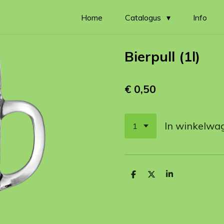
Home
Catalogus
Info
Bierpull (1l)
€ 0,50
In winkelwa
D
D
S
e
e
h
l
e
a
e
l
r
n
e