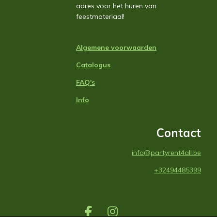
adres voor het huren van
feestmateriaal!
Algemene voorwaarden
Catalogus
FAQ's
Info
Contact
info@partyrent4all.be
+32494485399
F
I